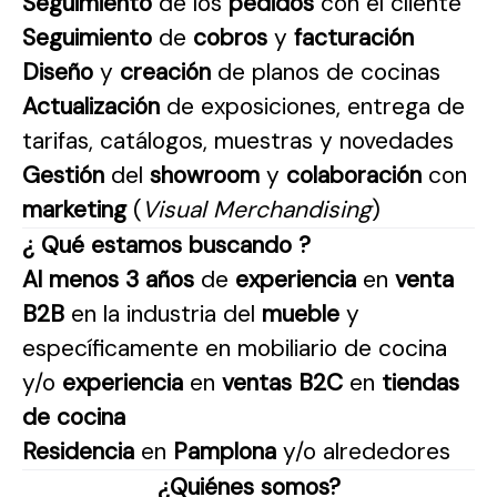
Seguimiento
de los
pedidos
con el cliente
Seguimiento
de
cobros
y
facturación
Diseño
y
creación
de planos de cocinas
Actualización
de exposiciones, entrega de
tarifas, catálogos, muestras y novedades
Gestión
del
showroom
y
colaboración
con
marketing
(
Visual Merchandising
)
¿ Qué estamos buscando ?
Al menos
3 años
de
experiencia
en
venta
B2B
en la industria del
mueble
y
específicamente en mobiliario de cocina
y/o
experiencia
en
ventas B2C
en
tiendas
de cocina
Residencia
en
Pamplona
y/o alrededores
¿Quiénes somos?