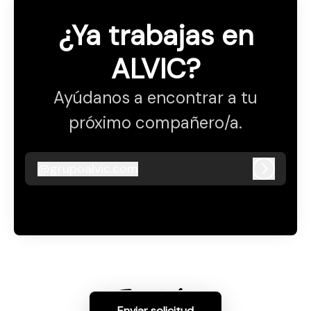
¿Ya trabajas en
ALVIC?
Ayúdanos a encontrar a tu
próximo compañero/a.
@
grupoalvic.com
grupoalvic.com
Iniciar s
Enviar solicitud