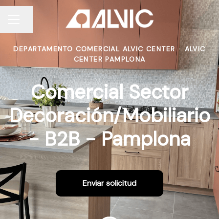
Compartir página
MENÚ DE EMPLEO
DEPARTAMENTO COMERCIAL ALVIC CENTER
·
ALVIC
CENTER PAMPLONA
Comercial Sector
Decoración/Mobiliario
- B2B - Pamplona
Enviar solicitud