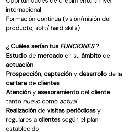
Oportunidades de crecimiento a nivel
internacional
Formación continua (visión/misión del
producto, soft/ hard skills)
¿ Cuáles serían tus
FUNCIONES
?
Estudio
de
mercado
en su
ámbito
de
actuación
Prospección
,
captación
y
desarrollo
de la
cartera
de
clientes
Atención
y
asesoramiento
del
cliente
tanto
nuevo
como
actual
Realización
de
visitas periódicas
y
regulares a
clientes
según el plan
establecido