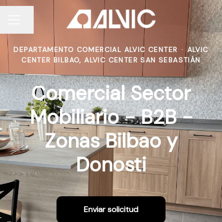
Compartir página
MENÚ DE EMPLEO
DEPARTAMENTO COMERCIAL ALVIC CENTER
·
ALVIC
CENTER BILBAO, ALVIC CENTER SAN SEBASTIÁN
Comercial Sector
Mobiliario - B2B -
Zonas Bilbao y
Donosti
Enviar solicitud